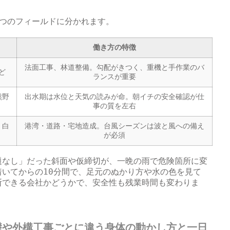
3つのフィールドに分かれます。
働き方の特徴
法面工事、林道整備。勾配がきつく、重機と手作業のバ
ど
ランスが重要
熊野
出水期は水位と天気の読みが命。朝イチの安全確認が仕
事の質を左右
・白
港湾・道路・宅地造成。台風シーズンは波と風への備え
が必須
題なし」だった斜面や仮締切が、一晩の雨で危険箇所に変
いてからの10分間で、足元のぬかり方や水の色を見て
断できる会社かどうかで、安全性も残業時間も変わりま
礎や外構工事ごとに違う身体の動かし方と一日