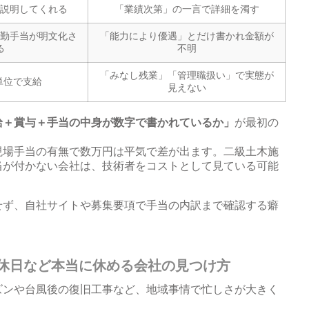
説明してくれる
「業績次第」の一言で詳細を濁す
勤手当が明文化さ
「能力により優遇」とだけ書かれ金額が
る
不明
「みなし残業」「管理職扱い」で実態が
単位で支給
見えない
給＋賞与＋手当の中身が数字で書かれているか」
が最初の
現場手当の有無で数万円は平気で差が出ます。二級土木施
当が付かない会社は、技術者をコストとして見ている可能
せず、自社サイトや募集要項で手当の内訳まで確認する癖
休日など本当に休める会社の見つけ方
ズンや台風後の復旧工事など、地域事情で忙しさが大きく