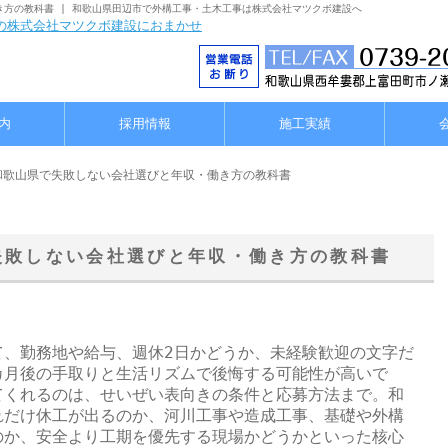
方の教科書 | 和歌山県田辺市で外構工事・土木工事は株式会社マツクボ建設へ
内
採用情報
施工実績
和歌山県で失敗しない会社選びと年収・働き方の教科書
失敗しない会社選びと年収・働き方の教科書
て、勤務地や給与、週休2日かどうか、未経験歓迎の文字だ
カ月後の手取りと生活リズムで後悔する可能性が高いで
てくれるのは、せいぜい表向きの条件と応募方法まで。和
れだけ休工が出るのか、河川工事や造成工事、基礎や外構
のか、安全より工期を優先する現場かどうかといった核心