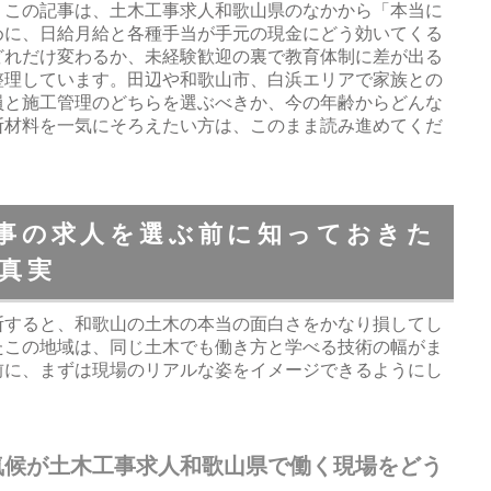
。この記事は、土木工事求人和歌山県のなかから「本当に
めに、日給月給と各種手当が手元の現金にどう効いてくる
どれだけ変わるか、未経験歓迎の裏で教育体制に差が出る
整理しています。田辺や和歌山市、白浜エリアで家族との
員と施工管理のどちらを選ぶべきか、今の年齢からどんな
断材料を一気にそろえたい方は、このまま読み進めてくだ
事の求人を選ぶ前に知っておきた
真実
断すると、和歌山の土木の本当の面白さをかなり損してし
たこの地域は、同じ土木でも働き方と学べる技術の幅がま
前に、まずは現場のリアルな姿をイメージできるようにし
気候が土木工事求人和歌山県で働く現場をどう