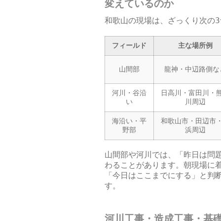
変えているのか
和歌山の現場は、ざっくり次の
フィールド
主な場所例
山間部
龍神・中辺路側な
河川・谷沿
日高川・富田川・
い
川周辺
海沿い・平
和歌山市・田辺市
野部
浜周辺
山間部や河川では、「昨日は問
わることがあります。朝現場に着
「今日はここまでにする」と判
す。
河川工事・造成工事・基