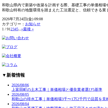
和歌山県内で新築や改築を計画する際、基礎工事の単価相場
和歌山特有の地盤環境を踏まえた工法選定と、信頼できる業 [
2026年7月24日(金) 09:08
カテゴリー：
お知らせ
1 / 9
1
2
3
4
5
...
»
最後 »
▼
新着情報
2026/08/06
上富田町の土木工事｜単価相場と優良業者選び5基準
2026/08/05
和歌山の排水工事｜単価相場3千〜1万2千円で品質を見
2026/08/04