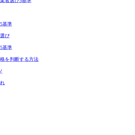
業者選び5基準
び5基準
者選び
び5基準
格を判断する方法
ツ
流れ