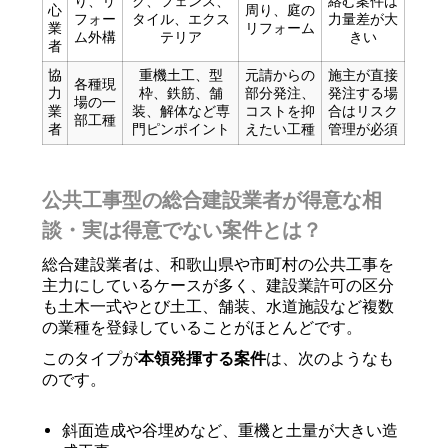
り、リ
ク、フェンス、
絡む案件は
心
周り、庭の
フォー
タイル、エクス
力量差が大
業
リフォーム
ム外構
テリア
きい
者
協
重機土工、型
元請からの
施主が直接
各種現
力
枠、鉄筋、舗
部分発注、
発注する場
場の一
業
装、解体など専
コストを抑
合はリスク
部工種
者
門ピンポイント
えたい工種
管理が必須
公共工事型の総合建設業者が得意な相
談・実は得意でない案件とは？
総合建設業者は、和歌山県や市町村の公共工事を
主力にしているケースが多く、建設業許可の区分
も土木一式やとび土工、舗装、水道施設など複数
の業種を登録していることがほとんどです。
このタイプが
本領発揮する案件
は、次のようなも
のです。
斜面造成や谷埋めなど、重機と土量が大きい造