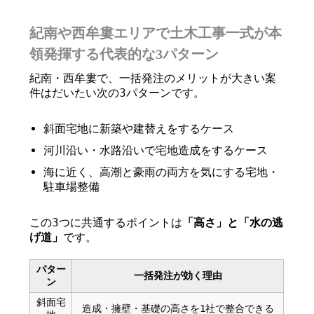
紀南や西牟婁エリアで土木工事一式が本
領発揮する代表的な3パターン
紀南・西牟婁で、一括発注のメリットが大きい案
件はだいたい次の3パターンです。
斜面宅地に新築や建替えをするケース
河川沿い・水路沿いで宅地造成をするケース
海に近く、高潮と豪雨の両方を気にする宅地・
駐車場整備
この3つに共通するポイントは
「高さ」と「水の逃
げ道」
です。
パター
一括発注が効く理由
ン
斜面宅
造成・擁壁・基礎の高さを1社で整合できる