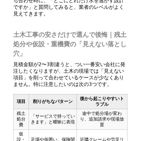
ち合わせ時に、「どこにどれだけ水を逃がす設計
ですか」と質問してみると、業者のレベルがよく
見えてきます。
土木工事の安さだけで選んで後悔｜残土
処分や仮設・重機費の「見えない落とし
穴」
見積金額が2〜3割違うと、つい一番安い会社に発
注したくなりますが、土木の現場では「見えない
項目」を削って合わせているケースが少なくあり
ません。特に注意したいのは次の3つです。
後から起こりやすいト
項目
削りがちなパターン
ラブル
残土
途中で処分場が変わ
「サービスで持ってい
処分
り、追加請求や現場放
きます」と曖昧に表現
費
置
仮
設・
足場や仮囲い、保険関
近隣クレームや労災リ