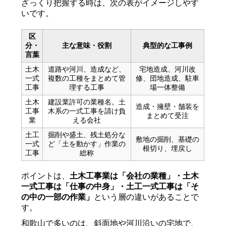
ざっくり把握する時は、次の表がイメージしやす
いです。
区
分・
主な意味・役割
典型的な工事例
言葉
土木
道路や河川、造成など、
宅地造成、河川改
一式
複数の工種をまとめて管
修、団地造成、駐車
工事
理する工事
場一体整備
土木
建設業許可の業種名。土
造成・擁壁・舗装を
工事
木系の一式工事を請け負
まとめて受注
業
える会社
土工
掘削や盛土、残土処分な
敷地の掘削、基礎の
一式
ど「土を動かす」作業の
根切り、埋戻し
工事
総称
ポイントは、
土木工事業は「会社の業種」・土木
一式工事は「仕事の中身」・土工一式工事は「そ
の中の一部の作業」
という層の違いがあることで
す。
和歌山で多いのは、斜面地や河川沿いの宅地で、