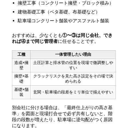
擁壁工事（コンクリート擁壁・ブロック積み）
建物基礎工事（ベタ基礎、布基礎など）
駐車場コンクリート舗装やアスファルト舗装
おすすめは、少なくとも
①〜③は同じ会社、でき
れば④まで同じ管理者
に任せることです。
工種
一体管理したい理由
造成×擁
土圧計算と排水管の位置を現場で微調整しや
壁
すい
擁壁×基
クラックリスクを見た高さ設定をその場で決
礎
められる
基礎×舗
玄関・駐車場の段差をミリ単位で揃えやすい
装
別会社に分ける場合は、「最終仕上がりの高さ基
準」を図面と現場打合せで必ず共有しないと、階
段の段数が増えたり、駐車場に逆勾配がつく原因
になります。