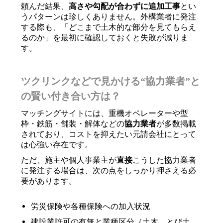
頼んだ結果、
高さや勾配が合わずに追加工事
とい
うパターンは珍しくありません。外構業者に発注
する際も、「どこまで土木的な部分を見てもらえ
るのか」を最初に確認しておくと失敗が減りま
す。
ツクリンクなどで見かける“協力業者”と
の賢い付き合い方は？
マッチングサイトには、重機オペレーターや型
枠・鉄筋・舗装・解体などの
協力業者
が多数掲載
されており、コストを抑えたい元請会社にとって
は心強い存在です。
ただ、施主や個人事業主が
直接
こうした協力業者
に発注する場合は、次の点をしっかり押さえる必
要があります。
労災保険や各種保険への加入状況
建設業許可の有無と業種区分（土木、とび土