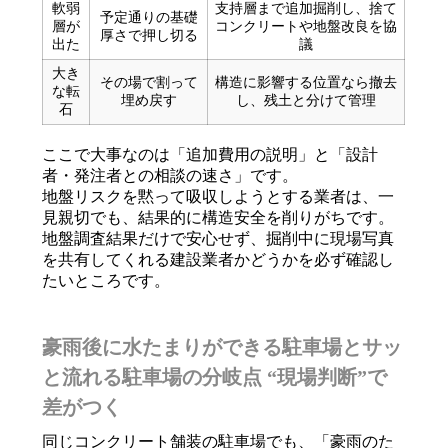
軟弱
支持層まで追加掘削し、捨て
予定通りの基礎
層が
コンクリートや地盤改良を協
厚さで押し切る
出た
議
大き
その場で割って
構造に影響する位置なら撤去
な転
埋め戻す
し、残土と分けて管理
石
ここで大事なのは「追加費用の説明」と「設計
者・発注者との相談の速さ」です。
地盤リスクを黙って吸収しようとする業者は、一
見親切でも、結果的に構造安全を削りがちです。
地盤調査結果だけで安心せず、掘削中に現場写真
を共有してくれる建設業者かどうかを必ず確認し
たいところです。
豪雨後に水たまりができる駐車場とサッ
と流れる駐車場の分岐点 “現場判断”で
差がつく
同じコンクリート舗装の駐車場でも、「豪雨のた