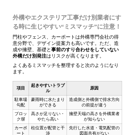
外構やエクステリア工事だけ別業者にす
る時に生じやすい“ミスマッチ”に注意！
門柱やフェンス、カーポートは外構専門会社の得
意分野で、デザイン提案力も高いです。ただ、造
成や擁壁、基礎と
事前のすり合わせをしていない
外構だけ別発注
はリスクが高くなります。
よくあるミスマッチを整理すると次のようになり
ます。
起きやすいトラブ
項目
原因
ル
駐車場
豪雨時に水たまり
造成側と外構側で排水方向
勾配
ができる
の前提が違う
ブロッ
高さが足りない・
擁壁天端の高さを外構業者
ク塀
やたら高い
が知らない
カーポ
柱位置が配管と干
先行した水道・電気配管の
ート
渉
図面共有がない