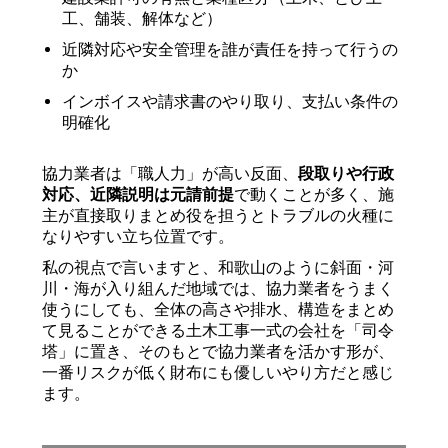
工、舗装、解体など）
近隣対応や安全管理を誰が責任を持って行うの
か
インボイスや請求書のやり取り、支払い条件の
明確化
協力業者は「職人力」が高い反面、
段取りや行政
対応、近隣説明は元請前提
で動くことが多く、施
主が直接取りまとめ役を担うとトラブルの火種に
なりやすい立ち位置です。
私の視点で言いますと、和歌山のように斜面・河
川・海が入り組んだ地域では、協力業者をうまく
使うにしても、全体の高さや排水、構造をまとめ
て見ることができる土木工事一式の会社を「司令
塔」に置き、そのもとで協力業者を活かす形が、
一番リスクが低く財布にも優しいやり方だと感じ
ます。