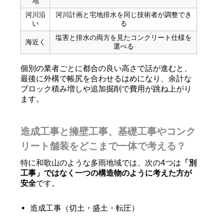
地
河川沿
河川計画と宅地排水を同じ技術者が調整でき
い
る
塩害と排水の両方を見たコンクリート仕様を
海近く
選べる
個別の業者ごとに都合の良い高さで話が進むと、
最後に外構で帳尻を合わせるはめになり、余計な
ブロック積み増しや追加掘削で費用が跳ね上がり
ます。
造成工事と擁壁工事、基礎工事やコンク
リート舗装をどこまで一体で考える？
特に和歌山のような多雨地域では、次の4つは
「別
工事」ではなく一つの構造物のように考えた方が
安全
です。
造成工事（切土・盛土・転圧）