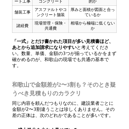
ート工事
コンクリート
的か
アスファルトやコ
厚みと面積が図面と合っ
舗装工事
ンクリート舗装
ているか
現場管理・保険・
相場から極端に低くない
諸経費
共通費
か
「一式」とだけ書かれた項目が多い見積書ほど、
あとから追加請求になりやすい
と考えてくださ
い。数量、単価、金額の3つが揃っているかをまず
確かめるのが、和歌山の現場でも共通の基本で
す。
和歌山で金額差が2〜3割も？そのとき疑
うべき見積もりのカラクリ
同じ内容を頼んだつもりなのに、建設業者ごとに
金額が2〜3割違うことは珍しくありません。その
差の正体は、次のどれかであることが多いです。