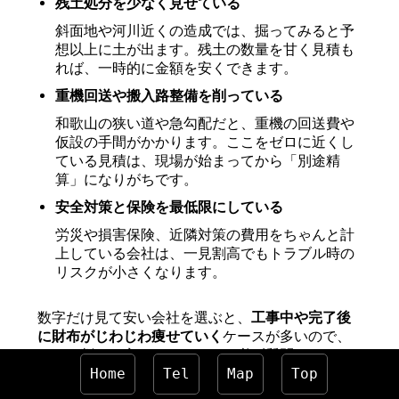
残土処分を少なく見せている
斜面地や河川近くの造成では、掘ってみると予
想以上に土が出ます。残土の数量を甘く見積も
れば、一時的に金額を安くできます。
重機回送や搬入路整備を削っている
和歌山の狭い道や急勾配だと、重機の回送費や
仮設の手間がかかります。ここをゼロに近くし
ている見積は、現場が始まってから「別途精
算」になりがちです。
安全対策と保険を最低限にしている
労災や損害保険、近隣対策の費用をちゃんと計
上している会社は、一見割高でもトラブル時の
リスクが小さくなります。
数字だけ見て安い会社を選ぶと、
工事中や完了後
に財布がじわじわ痩せていく
ケースが多いので、
どこを削って安くしているかを必ず質問してみて
ください。
Home
Tel
Map
Top