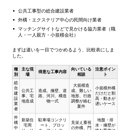
公共工事型の総合建設業者
外構・エクステリア中心の民間向け業者
マッチングサイトなどで見かける協力業者（職
人・一人親方・小規模会社）
まずは違いを一目でつかめるよう、比較表にしま
した。
種
主な現
向いている
注意ポイン
得意な工事内容
別
場
相談
ト
総
大規模造
合
小規模外構
公共工
造成、擁壁、道
成、難しい
建
だけだと割
事、宅
路、河川、構造
地形、行政
設
高・動きが
地造成
物一式
調整が絡む
業
遅いケース
案件
者
外
新築住
駐車場コンクリ
地盤・排
構
見栄え重視
宅周
ート、ブロッ
水・擁壁が
中
の外構、門