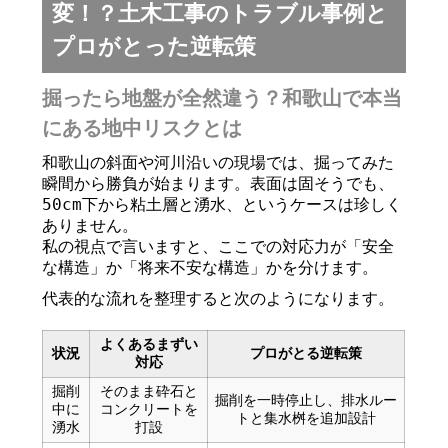
変！？土木工事のトラブル事例と
プロがとった逆転策
掘ったら地盤が全然違う？和歌山で本当
にある地中リスクとは
和歌山の斜面や河川沿いの現場では、掘ってみた
瞬間から勝負が始まります。表面は固そうでも、
50cm下から粘土層と湧水、というケースは珍しく
ありません。
私の視点で言いますと、ここでの対応力が「安全
な構造」か「将来不安な構造」かを分けます。
代表的な流れを整理すると次のようになります。
よくあるまずい
状況
プロがとる逆転策
対応
掘削
そのまま砕石と
掘削を一時停止し、排水ルー
中に
コンクリートを
トと集水桝を追加設計
湧水
打設