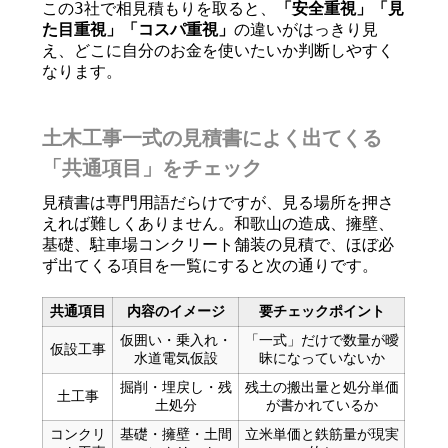
この3社で相見積もりを取ると、
「安全重視」「見
た目重視」「コスパ重視」
の違いがはっきり見
え、どこに自分のお金を使いたいか判断しやすく
なります。
土木工事一式の見積書によく出てくる
「共通項目」をチェック
見積書は専門用語だらけですが、見る場所を押さ
えれば難しくありません。和歌山の造成、擁壁、
基礎、駐車場コンクリート舗装の見積で、ほぼ必
ず出てくる項目を一覧にすると次の通りです。
共通項目
内容のイメージ
要チェックポイント
仮囲い・乗入れ・
「一式」だけで数量が曖
仮設工事
水道電気仮設
昧になっていないか
掘削・埋戻し・残
残土の搬出量と処分単価
土工事
土処分
が書かれているか
コンクリ
基礎・擁壁・土間
立米単価と鉄筋量が現実