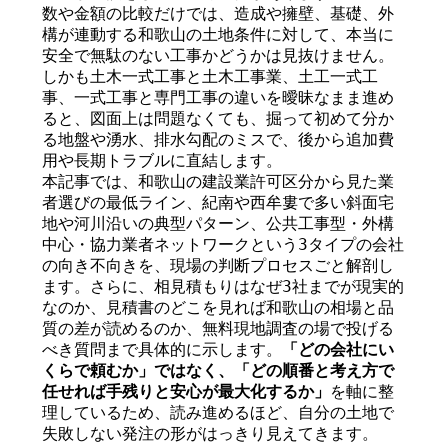
数や金額の比較だけでは、造成や擁壁、基礎、外
構が連動する和歌山の土地条件に対して、本当に
安全で無駄のない工事かどうかは見抜けません。
しかも土木一式工事と土木工事業、土工一式工
事、一式工事と専門工事の違いを曖昧なまま進め
ると、図面上は問題なくても、掘って初めて分か
る地盤や湧水、排水勾配のミスで、後から追加費
用や長期トラブルに直結します。
本記事では、和歌山の建設業許可区分から見た業
者選びの最低ライン、紀南や西牟婁で多い斜面宅
地や河川沿いの典型パターン、公共工事型・外構
中心・協力業者ネットワークという3タイプの会社
の向き不向きを、現場の判断プロセスごと解剖し
ます。さらに、相見積もりはなぜ3社までが現実的
なのか、見積書のどこを見れば和歌山の相場と品
質の差が読めるのか、無料現地調査の場で投げる
べき質問まで具体的に示します。
「どの会社にい
くらで頼むか」ではなく、「どの順番と考え方で
任せれば手残りと安心が最大化するか」
を軸に整
理しているため、読み進めるほど、自分の土地で
失敗しない発注の形がはっきり見えてきます。