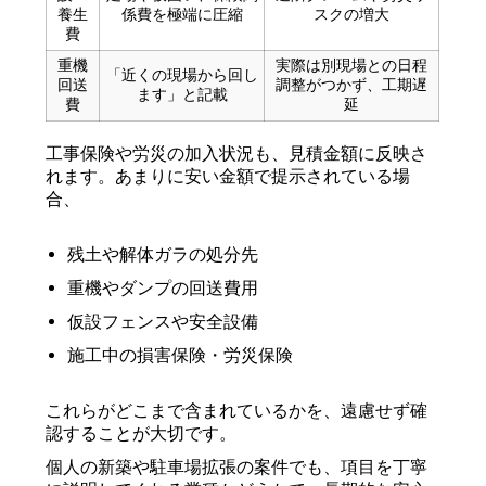
養生
係費を極端に圧縮
スクの増大
費
重機
実際は別現場との日程
「近くの現場から回し
回送
調整がつかず、工期遅
ます」と記載
費
延
工事保険や労災の加入状況も、見積金額に反映さ
れます。あまりに安い金額で提示されている場
合、
残土や解体ガラの処分先
重機やダンプの回送費用
仮設フェンスや安全設備
施工中の損害保険・労災保険
これらがどこまで含まれているかを、遠慮せず確
認することが大切です。
個人の新築や駐車場拡張の案件でも、項目を丁寧